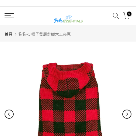
跳
至
0
內
容
首頁
狗狗-Q 帽子雙層針織木工夾克